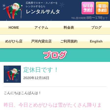
広島県でスキー・スノボーを
レンタルするなら
レンタルサんタ
8時〜17時
TEL受付時間
まで
HOME
アイテム
料金表
ブログ
めがひら店
戸河内貸出店
ご利用規約
English
定休日です！
2020年12月16日
こんにちはこんばんは！
昨日、今日とめがひらは雪がたくさん降りま