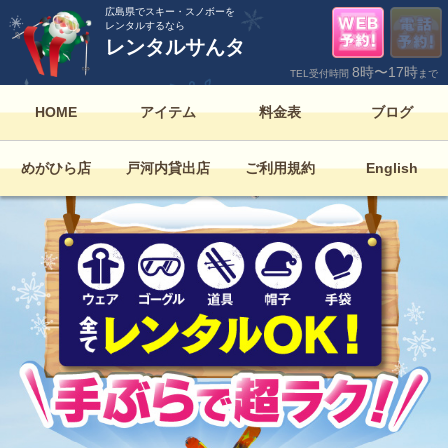
広島県でスキー・スノボーを
レンタルするなら
レンタルサんタ
8時〜17時
TEL受付時間
まで
HOME
アイテム
料金表
ブログ
めがひら店
戸河内貸出店
ご利用規約
English