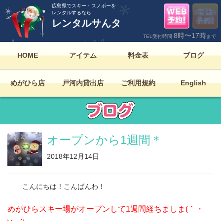
広島県でスキー・スノボーを
レンタルするなら
レンタルサんタ
8時〜17時
TEL受付時間
まで
HOME
アイテム
料金表
ブログ
めがひら店
戸河内貸出店
ご利用規約
English
オープンから1週間＊
2018年12月14日
こんにちは！こんばんわ！
めがひらスキー場がオープンして1週間経ちましま(｀・