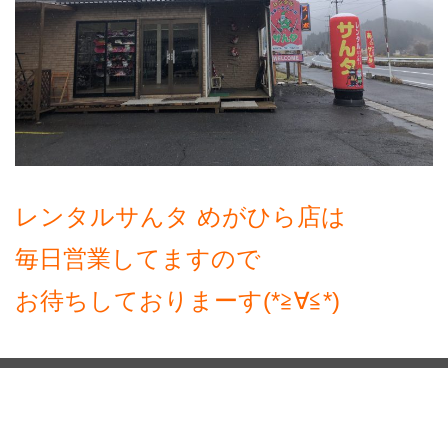
レンタルサんタ めがひら店は
毎日営業してますので
お待ちしておりまーす(*≧∀≦*)