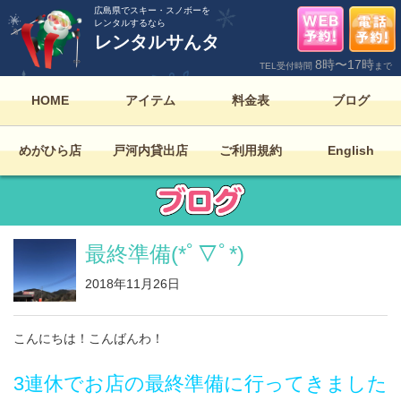
広島県でスキー・スノボーを
レンタルするなら
レンタルサんタ
8時〜17時
TEL受付時間
まで
HOME
アイテム
料金表
ブログ
めがひら店
戸河内貸出店
ご利用規約
English
最終準備(*ﾟ▽ﾟ*)
2018年11月26日
こんにちは！こんばんわ！
3連休でお店の最終準備に行ってきました